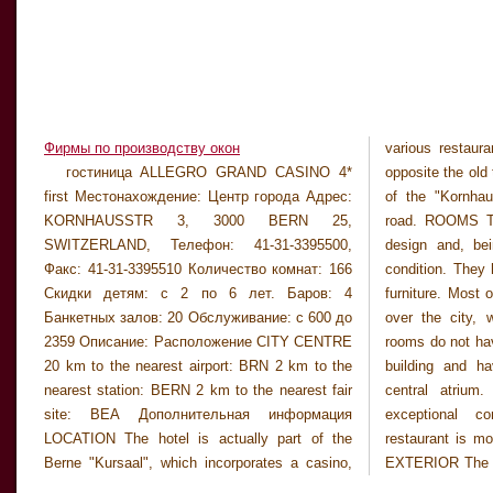
Фирмы по производству окон
various restaura
what is a mainly
гостиница ALLEGRO GRAND CASINO 4*
opposite the old town of Berne on the other side
large lobby is very modern in design, with a
first Местонахождение: Центр города Адрес:
of the "Kornhaus" bridge, set back from the
mainly glass roof and floor to ceiling windows.
KORNHAUSSTR 3, 3000 BERN 25,
road. ROOMS The rooms are also modern in
SWITZERLAND, Телефон: 41-31-3395500,
design and, being brand new, in exceptional
Факс: 41-31-3395510 Количество комнат: 166
condition. They have parquet floors and stylish
Скидки детям: с 2 по 6 лет. Баров: 4
furniture. Most of the rooms have lovely views
Банкетных залов: 20 Обслуживание: c 600 до
over the city, while some specially designed
2359 Описание: Расположение CITY CENTRE
rooms do not have views at all, being within the
20 km to the nearest airport: BRN 2 km to the
building and having windows looking onto a
nearest station: BERN 2 km to the nearest fair
central atrium. The bathrooms are also in
site: BEA Дополнительная информация
exceptional condition. RESTAURANT The
LOCATION The hotel is actually part of the
restaurant is modern like the rest of the hotel.
Berne "Kursaal", which incorporates a casino,
EXTERIOR The hotel forms the modern part of