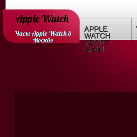
Apple Watch
APPLE
Часы Apple Watch в
WATCH
Москве
SPORT
42MM