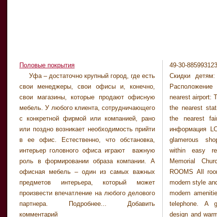
Половые покрытия
49-30-885993
EXTERIOR A large
Уфа – достаточно крупный город, где есть
Скидки детям:
of the century.
свои менеджеры, свои офисы и, конечно,
Расположение
size and again, 
свои магазины, которые продают офисную
nearest airpor
and welcoming
мебель. У любого клиента, сотрудничающего
the nearest st
hotel comes hig
с конкретной фирмой или компанией, рано
the nearest fa
opened in autumn
или поздно возникает необходимость прийти
информация LOC
with a very hi
в ее офис. Естественно, что обстановка,
glamerous shop
24.09.2004 - 25.
интерьер головного офиса играют важную
within easy r
12.10.2004: Eu
роль в формировании образа компании. А
Memorial Chur
20.01.2005 -
офисная мебель – один из самых важных
ROOMS All rooms
09.02.2005 - 11
предметов интерьера, который может
modern style and
произвести впечатление на любого делового
modern amenities
партнера. Подробнее... Добавить
telephone. A g
комментарий
design and warm