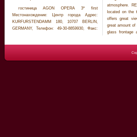
atmosphere. RE
гостиница AGON OPERA 3* first
located on the t
Местонахождение: Центр города Адрес:
offers great vi
KURFURSTENDAMM 180, 10707 BERLIN,
great amount of n
GERMANY, Телефон: 49-30-8859930, Факс:
glass frontage 
Cop